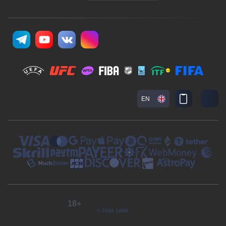
EN
18+
© 2026 1WIN.