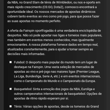
da NBA, no Grand Slam de ténis de Wimbledon, ou nos e-sports em
mais rápido crescimento (CS:GO, Dota2), connosco encontrará a
oportunidade ideal. Os nossos mercados de apostas dinâmicos
cobrem tanto eventos ao vivo como pré-jogo, para que possa fazer
as suas apostas no momento perfeito.
A oferta da Fairspin sportfogadás é uma verdadeira enciclopédia de
desportos. Não só pode apostar nas ligas e torneios mais populares,
mas também em eventos menos conhecidos, mas igualmente
emocionantes. A nossa plataforma fornece dados em tempo real,
atualizados constantemente, para o ajudar a tomar sempre as
decisões mais informadas.
Futebol: O desporto mais popular do mundo tem um lugar de
destaque na Fairspin. Uma vasta seleção de mercados de
apostas ao vivo e pré-jogo nas maiores ligas (Premier League,
La Liga, Bundesliga, Serie A, etc.) e em eventos internacionais,
como o Campeonato do Mundo e o Campeonato da Europa.
Basquetebol: Sinta a emoção dos jogos da NBA, Euroliga e
outros campeonatos internacionais de basquetebol. Opções de
apostas de ritmo rápido esperam por si.
Ténis: Várias opções de apostas, desde os torneios do Grand