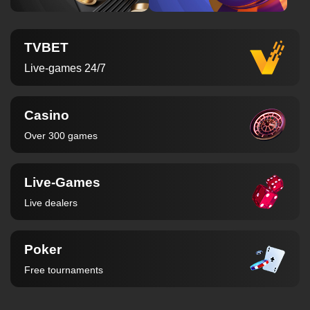
TVBET
Live-games 24/7
Сasino
Over 300 games
Live-Games
Live dealers
Poker
Free tournaments