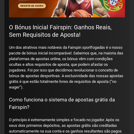
O Bónus Inicial Fairspin: Ganhos Reais,
Sem Requisitos de Aposta!
Um dos atrativos mais notáveis da Fairspin sportfogadás é o nosso
pacote de bónus inicial incomparável. Sabemos que, na maioria das
plataformas de apostas online, os bónus vêm com condições
ocultas e altos requisitos de aposta, que podem afastar os
jogadores. Foi por isso que decidimos revolucionar o conceito de
bónus de apostas desportivas. A exclusividade das nossas apostas
grátis é que estão totalmente livres de requisitos de aposta (“no
wager”).
Como funciona o sistema de apostas grátis da
Fairspin?
O princípio é extremamente simples e focado no jogador. Após os
seus dois primeiros depósitos, as apostas grátis são creditadas
automaticamente na sua conta e os ganhos resultantes são pagos