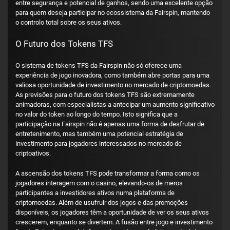
entre segurança e potencial de ganhos, sendo uma excelente opção
para quem deseja participar no ecossistema da Fairspin, mantendo
o controlo total sobre os seus ativos.
O Futuro dos Tokens TFS
O sistema de tokens TFS da Fairspin não só oferece uma
experiência de jogo inovadora, como também abre portas para uma
valiosa oportunidade de investimento no mercado de criptomoedas.
As previsões para o futuro dos tokens TFS são extremamente
animadoras, com especialistas a antecipar um aumento significativo
no valor do token ao longo do tempo. Isto significa que a
participação na Fairspin não é apenas uma forma de desfrutar de
entretenimento, mas também uma potencial estratégia de
investimento para jogadores interessados no mercado de
criptoativos.
A ascensão dos tokens TFS pode transformar a forma como os
jogadores interagem com o casino, elevando-os de meros
participantes a investidores ativos numa plataforma de
criptomoedas. Além de usufruir dos jogos e das promoções
disponíveis, os jogadores têm a oportunidade de ver os seus ativos
crescerem, enquanto se divertem. A fusão entre jogo e investimento