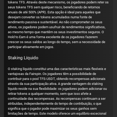
tokens TFS. Através deste mecanismo, os jogadores podem reter os
seus tokens TFS sem qualquer risco, beneficiando de retornos
anuais de até 500% (APR). Esta opção é ideal para aqueles que
desejam converter os tokens acumulados numa fonte de
rendimento passiva e sustentável. Ao não comprometer os seus
ativos, os jogadores podem usufruir de rendimentos significativos,
ao mesmo tempo que mantêm os seus investimentos seguros. O
Hold to Earn é uma forma excelente de os jogadores fazerem
crescer os seus saldos ao longo do tempo, sem a necessidade de
participar ativamente em jogos.
Staking Líquido
O staking líquido constitui uma das características mais flexíveis e
vantajosas da Fairspin. Os jogadores têm a possibilidade de
contribuir para o pool TFS-USDT, obtendo recompensas adicionais
através da sua participação ativa. A grande vantagem do staking
líquido reside na sua flexibilidade: os jogadores podem adicionar ou
retirar tokens a qualquer momento, sem que isso afete a
continuidade das recompensas. As recompensas continuam a ser
atribuídas, independentemente do tempo de contribuição, o que
significa que o jogador pode maximizar os seus ganhos sem
limitações de tempo. Este modelo oferece um equilíbrio excecional