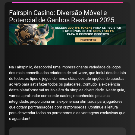
Fairspin Casino: Diversão Móvel e
Potencial de Ganhos Reais em 2025
Na Fairspin.io, descobrirá uma impressionante variedade de jogos
dos mais conceituados criadores de software, que inclui desde slots
de todos os tipos e jogos de mesa clássicos até opções de apostas
ao vivo para satisfazer todos os paladares. Contudo, a excelência
desta plataforma vai muito além da simples diversidade. Neste guia,
vamos aprofundar como este casino, reconhecido pela sua
integridade, proporciona uma experiência otimizada para jogadores
que optam por transações com criptomoedas. Continue a leitura
para desvendar todos os pormenores e as vantagens exclusivas que
o aguardam!