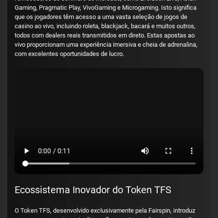
Gaming, Pragmatic Play, VivoGaming e Microgaming. Isto significa
que os jogadores têm acesso a uma vasta seleção de jogos de
casino ao vivo, incluindo roleta, blackjack, bacará e muitos outros,
todos com dealers reais transmitidos em direto. Estas apostas ao
vivo proporcionam uma experiência imersiva e cheia de adrenalina,
com excelentes oportunidades de lucro.
Ecossistema Inovador do Token TFS
O Token TFS, desenvolvido exclusivamente pela Fairspin, introduz