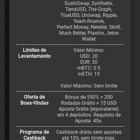
SushiSwap, Synthetix,
TerraUSD, The Graph,
TrueUSD, Uniswap, Ripple,
Yearn.finance,
Perfect Money, Neteller, Skrill,
Much Better, Piastrix, Jeton
Wallet
Limites de
Valor Mínimo:
Levantamento
USD: 20
EUR: 20
mBTC: 0.5
mETH: 15
Valor Máximo: Sem limite
Oferta de
Bónus de 550% + 200
Boas-Vindas
Rodadas Grátis + 15 USD
Aposta Grátis (equivalente)
em 4 depósitos. Requisito de
Aposta: 45x.
Programa de
Cashback diário sem apostas
Cashback
até 10% sem limite máx.