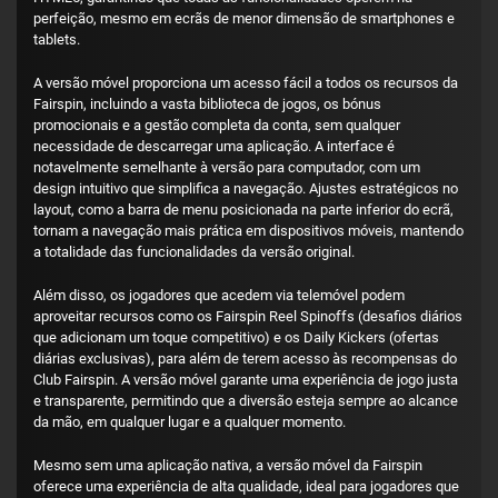
perfeição, mesmo em ecrãs de menor dimensão de smartphones e
tablets.
A versão móvel proporciona um acesso fácil a todos os recursos da
Fairspin, incluindo a vasta biblioteca de jogos, os bónus
promocionais e a gestão completa da conta, sem qualquer
necessidade de descarregar uma aplicação. A interface é
notavelmente semelhante à versão para computador, com um
design intuitivo que simplifica a navegação. Ajustes estratégicos no
layout, como a barra de menu posicionada na parte inferior do ecrã,
tornam a navegação mais prática em dispositivos móveis, mantendo
a totalidade das funcionalidades da versão original.
Além disso, os jogadores que acedem via telemóvel podem
aproveitar recursos como os Fairspin Reel Spinoffs (desafios diários
que adicionam um toque competitivo) e os Daily Kickers (ofertas
diárias exclusivas), para além de terem acesso às recompensas do
Club Fairspin. A versão móvel garante uma experiência de jogo justa
e transparente, permitindo que a diversão esteja sempre ao alcance
da mão, em qualquer lugar e a qualquer momento.
Mesmo sem uma aplicação nativa, a versão móvel da Fairspin
oferece uma experiência de alta qualidade, ideal para jogadores que