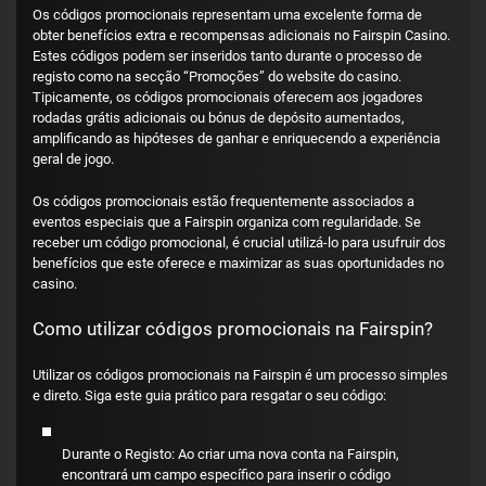
Os códigos promocionais representam uma excelente forma de
obter benefícios extra e recompensas adicionais no Fairspin Casino.
Estes códigos podem ser inseridos tanto durante o processo de
registo como na secção “Promoções” do website do casino.
Tipicamente,
os códigos promocionais oferecem aos jogadores
rodadas grátis adicionais ou bónus de depósito aumentados,
amplificando as hipóteses de ganhar e enriquecendo a experiência
geral de jogo.
Os códigos promocionais estão frequentemente associados a
eventos especiais que a Fairspin organiza com regularidade. Se
receber um código promocional, é crucial utilizá-lo para usufruir dos
benefícios que este oferece e maximizar as suas oportunidades no
casino.
Como utilizar códigos promocionais na Fairspin?
Utilizar os códigos promocionais na Fairspin é um processo simples
e direto. Siga este guia prático para resgatar o seu código:
Durante o Registo: Ao criar uma nova conta na Fairspin,
encontrará um campo específico para inserir o código