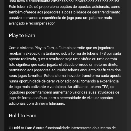
uma nova e emocionante dimensão no universo dos casinos online.
Este token não só proporciona opções de apostas adicionais, como
também oferece aos jogadores a possibilidade de gerar rendimento
passivo, elevando a experiência de jogo para um patamar mais
avançado e recompensador.
Play to Earn
Com o sistema Play to Earn, a Fairspin permite que os jogadores
recebam rakeback instantâneo sob a forma de tokens TFS por cada
aposta realizada, quer o resultado seja uma vitória ou uma derrota.
Isto significa que cada jogada efetivada oferece um retorno direto,
permitindo aos jogadores acumular tokens enquanto desfrutam dos
seus jogos favoritos. Este sistema inovador transforma cada aposta
numa oportunidade de gerar valor adicional, tornando a experiência
de jogo mais cativante e vantajosa. Ao utilizar os tokens TFS, os
jogadores podem também aumentar o valor das suas atividades de
jogo de forma contínua, sem a necessidade de efetuar apostas
adicionais com dinheiro fiduciário.
Hold to Earn
O Hold to Earn é outra funcionalidade interessante do sistema de