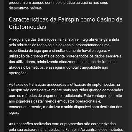
procuram um acesso contínuo e prático ao casino nos seus
dispositivos móveis.
Características da Fairspin como Casino de
Criptomoedas
A segurança das transações na Fairspin é integralmente garantida
pela robustez da tecnologia blockchain, proporcionando uma
experiência de jogo que é simultaneamente fiável e segura. A
utilização de criptografia de ponta protege todos os dados sensíveis
dos utilizadores, minimizando eficazmente os riscos de fraudes e
ataques cibernéticos, e assegurando total tranquilidade nas
operações.
As taxas de transação associadas à utilização de criptomoedas na
Fairspin são consideravelmente mais reduzidas quando comparadas
com os métodos de pagamento tradicionais. Esta vantagem permite
aos jogadores gastar menos em custos operacionais e,
consequentemente, maximizar o saldo disponível para desfrutar dos
jogos.
As transações realizadas com criptomoedas são caracterizadas
pela sua extraordinária rapidez na Fairspin. Ao contrário dos métodos