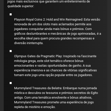
jogos mais exclusivos que garantem um entretenimento de
qualidade superior:
Playson Royal Coins 2: Hold and Win Reimagined: Esta versão
renovada de um dos slots mais aclamados permite aos
jogadores conquistar ainda mais bónus e prémios. Com
gráficos deslumbrantes e mecânicas de jogo aprimoradas, é a
escolha ideal para quem procura grandes recompensas e
diversão ininterrupta.
Olympus Gates da Pragmatic Play: Inspirado na fascinante
mitologia grega, este slot temático oferece bónus
emocionantes e vastas oportunidades de ganho. A sua
experiência imersiva e as chances de vitórias significativas
tornam este jogo uma opção popular entre os jogadores.
Mummyland Treasures da Belatra: Embarque numa jornada
mística e descubra os tesouros e prémios secretos do Egito
antigo. Com uma temática envolvente e bónus atrativos,
Mummyland Treasures promete uma experiência de jogo
repleta de mistério e emoção.