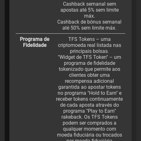
Cashback semanal sem
apostas até 5% sem limite
máx.
Cashback de bónus semanal
até 50% sem limite máx.
Programa de
TFS Tokens – uma
Fidelidade
criptomoeda real listada nas
principais bolsas.
"Widget de TFS Token" – um
programa de fidelidade
tokenizado que permite aos
clientes obter uma
recompensa adicional
garantida ao apostar tokens
no programa "Hold to Earn" e
receber tokens continuamente
de cada aposta através do
programa "Play to Earn"
rakeback. Os TFS Tokens
podem ser comprados a
qualquer momento com
moeda fiduciária ou trocados
por moeda fiduciária